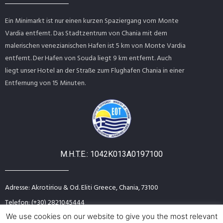
Ein Minimarkt ist nur einen kurzen Spaziergang vom Monte
Vardia entfernt. Das Stadtzentrum von Chania mit dem
malerischen venezianischen Hafen ist 5 km von Monte Vardia
entfernt. Der Hafen von Souda liegt 9 km entfernt. Auch
liegt unser Hotel an der Straße zum Flughafen Chania in einer
Entfernung von 15 Minuten.
M.H.T.E.: 1042Κ013Α0197100
Adresse: Akrotiriou & Od. Eliti Greece, Chania, 73100
Telefon: (+30) 2821045444
Email: info@montevardia-hotel.com
We use cookies on our website to give you the most relevant